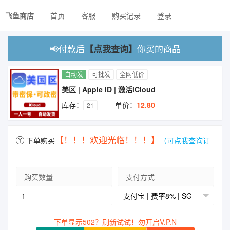
飞鱼商店
首页
客服
购买记录
登录
📢付款后
你买的商品
【点我查询】
自动发
可批发
全网低价
美区 | Apple ID | 激活iCloud
库存：
单价：
12.80
21
【！！！欢迎光临！！！】
下单购买
（可点我查询订
单
购买数量
支付方式
下单显示502？刷新试试！勿开启V.P.N